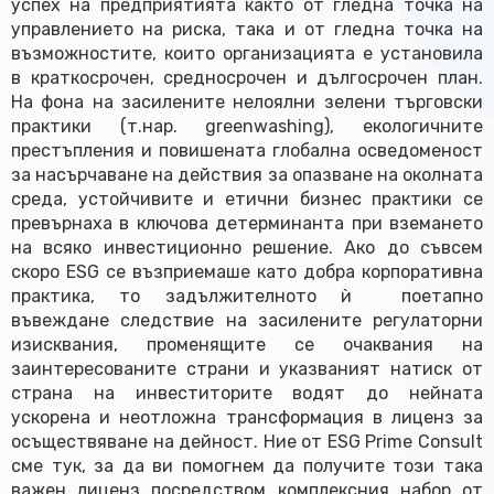
успех на предприятията както от гледна точка на
управлението на риска, така и от гледна точка на
възможностите, които организацията е установила
в краткосрочен, средносрочен и дългосрочен план.
На фона на засилените нелоялни зелени търговски
практики (т.нар. greenwashing), екологичните
престъпления и повишената глобална осведоменост
за насърчаване на действия за опазване на околната
среда, устойчивите и етични бизнес практики се
превърнаха в ключова детерминанта при вземането
на всяко инвестиционно решение. Ако до съвсем
скоро ESG се възприемаше като добра корпоративна
практика, то задължителното ѝ поетапно
въвеждане следствие на засилените регулаторни
изисквания, променящите се очаквания на
заинтересованите страни и указваният натиск от
страна на инвеститорите водят до нейната
ускорена и неотложна трансформация в лиценз за
осъществяване на дейност. Ние от ESG Prime Consult
сме тук, за да ви помогнем да получите този така
важен лиценз посредством комплексния набор от